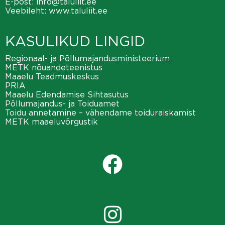
E-post:
info@taluliit.ee
Veebileht:
www.taluliit.ee
KASULIKUD LINGID
Regionaal- ja Põllumajandusministeerium
METK nõuandeteenistus
Maaelu Teadmuskeskus
PRIA
Maaelu Edendamise Sihtasutus
Põllumajandus- ja Toiduamet
Toidu annetamine – vähendame toiduraiskamist
METK maaeluvõrgustik