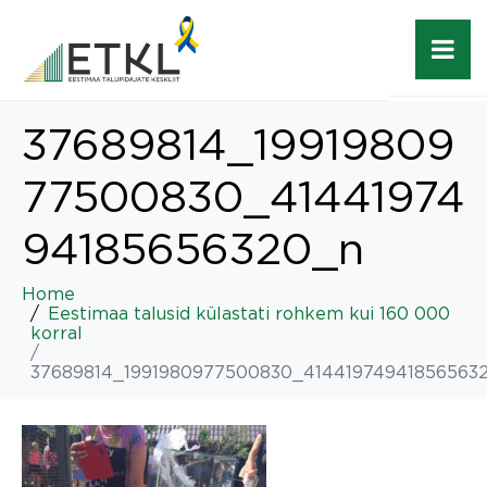
37689814_19919809
77500830_41441974
94185656320_n
Home
Eestimaa talusid külastati rohkem kui 160 000
korral
37689814_1991980977500830_41441974941856563