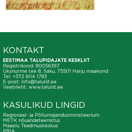
KONTAKT
EESTIMAA TALUPIDAJATE KESKLIIT
Registrikood: 80056397
Üksnurme tee 8, Saku, 75501 Harju maakond
Tel:
+372 604 1783
E-post:
info@taluliit.ee
Veebileht:
www.taluliit.ee
KASULIKUD LINGID
Regionaal- ja Põllumajandusministeerium
METK nõuandeteenistus
Maaelu Teadmuskeskus
PRIA