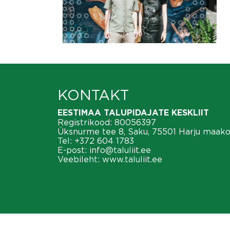
KONTAKT
EESTIMAA TALUPIDAJATE KESKLIIT
Registrikood: 80056397
Üksnurme tee 8, Saku, 75501 Harju maak
Tel:
+372 604 1783
E-post:
info@taluliit.ee
Veebileht:
www.taluliit.ee