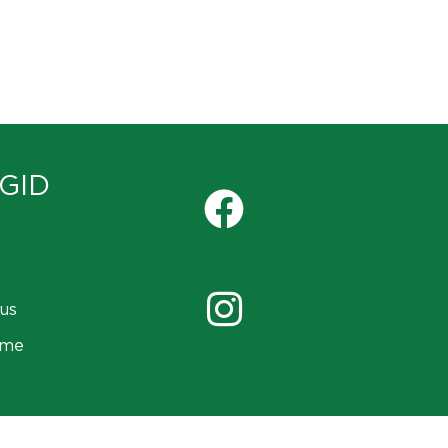
GID
us
ame