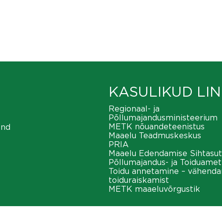
KASULIKUD LIN
Regionaal- ja
Põllumajandusministeerium
METK nõuandeteenistus
ond
Maaelu Teadmuskeskus
PRIA
Maaelu Edendamise Sihtasut
Põllumajandus- ja Toiduamet
Toidu annetamine – vähend
toiduraiskamist
METK maaeluvõrgustik