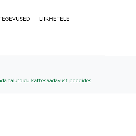
TEGEVUSED
LIIKMETELE
ada talutoidu kättesaadavust poodides