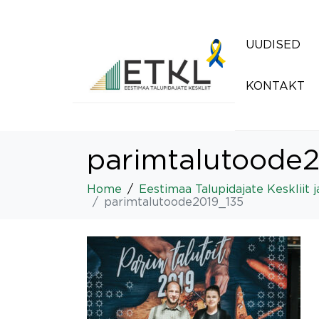
UUDISED
KONTAKT
parimtalutoode
Home
Eestimaa Talupidajate Keskliit 
parimtalutoode2019_135