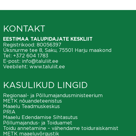
KONTAKT
EESTIMAA TALUPIDAJATE KESKLIIT
Registrikood: 80056397
Üksnurme tee 8, Saku, 75501 Harju maakond
Tel:
+372 604 1783
E-post:
info@taluliit.ee
Veebileht:
www.taluliit.ee
KASULIKUD LINGID
Regionaal- ja Põllumajandusministeerium
METK nõuandeteenistus
Maaelu Teadmuskeskus
PRIA
Maaelu Edendamise Sihtasutus
Põllumajandus- ja Toiduamet
Toidu annetamine – vähendame toiduraiskamist
METK maaeluvõrgustik