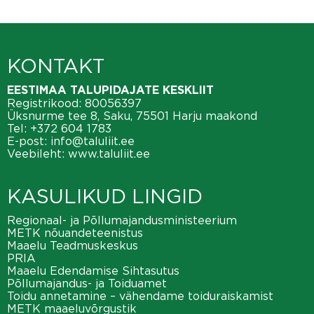
KONTAKT
EESTIMAA TALUPIDAJATE KESKLIIT
Registrikood: 80056397
Üksnurme tee 8, Saku, 75501 Harju maakond
Tel:
+372 604 1783
E-post:
info@taluliit.ee
Veebileht:
www.taluliit.ee
KASULIKUD LINGID
Regionaal- ja Põllumajandusministeerium
METK nõuandeteenistus
Maaelu Teadmuskeskus
PRIA
Maaelu Edendamise Sihtasutus
Põllumajandus- ja Toiduamet
Toidu annetamine – vähendame toiduraiskamist
METK maaeluvõrgustik