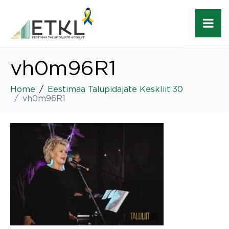
vh0m96R1
Home
Eestimaa Talupidajate Keskliit 30
vh0m96R1