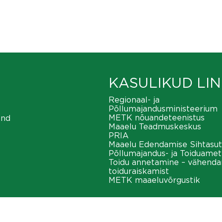
KASULIKUD LIN
Regionaal- ja
Põllumajandusministeerium
METK nõuandeteenistus
ond
Maaelu Teadmuskeskus
PRIA
Maaelu Edendamise Sihtasut
Põllumajandus- ja Toiduamet
Toidu annetamine – vähend
toiduraiskamist
METK maaeluvõrgustik