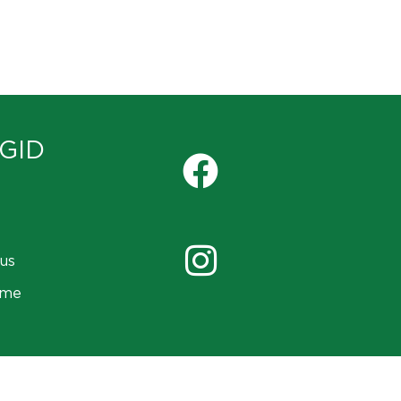
GID
us
ame