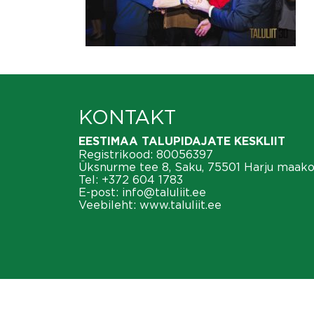
KONTAKT
EESTIMAA TALUPIDAJATE KESKLIIT
Registrikood: 80056397
Üksnurme tee 8, Saku, 75501 Harju maak
Tel:
+372 604 1783
E-post:
info@taluliit.ee
Veebileht:
www.taluliit.ee