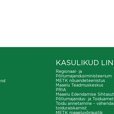
KASULIKUD LIN
Regionaal- ja
Põllumajandusministeerium
METK nõuandeteenistus
ond
Maaelu Teadmuskeskus
PRIA
Maaelu Edendamise Sihtasut
Põllumajandus- ja Toiduamet
Toidu annetamine – vähend
toiduraiskamist
METK maaeluvõrgustik