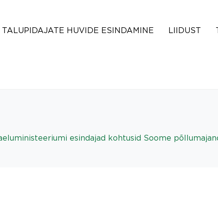
TALUPIDAJATE HUVIDE ESINDAMINE
LIIDUST
aaeluministeeriumi esindajad kohtusid Soome põllumajan