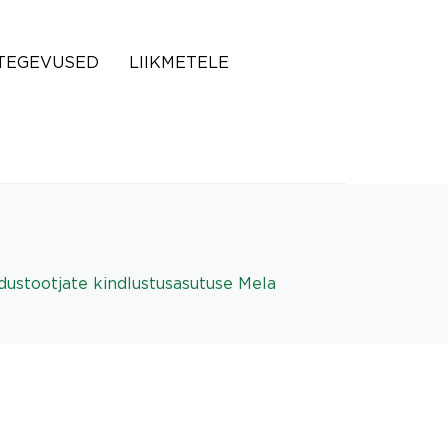
TEGEVUSED
LIIKMETELE
dustootjate kindlustusasutuse Mela