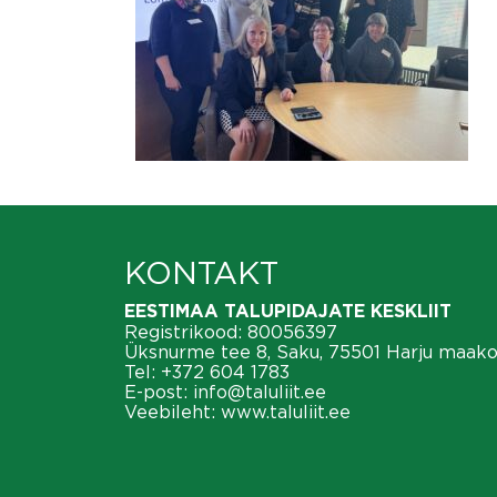
KONTAKT
EESTIMAA TALUPIDAJATE KESKLIIT
Registrikood: 80056397
Üksnurme tee 8, Saku, 75501 Harju maak
Tel:
+372 604 1783
E-post:
info@taluliit.ee
Veebileht:
www.taluliit.ee