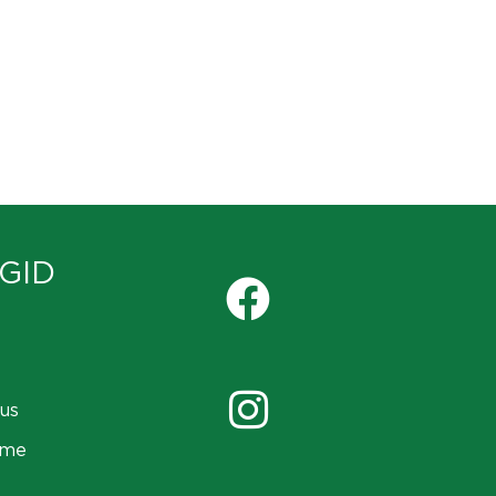
GID
us
ame