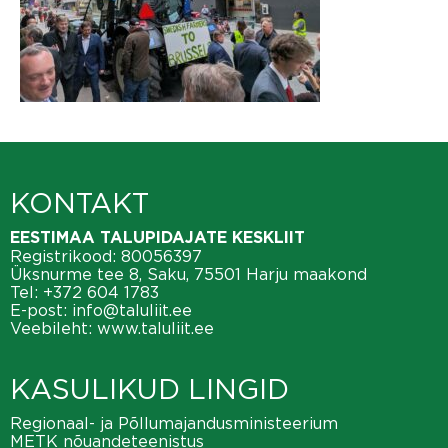
KONTAKT
EESTIMAA TALUPIDAJATE KESKLIIT
Registrikood: 80056397
Üksnurme tee 8, Saku, 75501 Harju maakond
Tel:
+372 604 1783
E-post:
info@taluliit.ee
Veebileht:
www.taluliit.ee
KASULIKUD LINGID
Regionaal- ja Põllumajandusministeerium
METK nõuandeteenistus