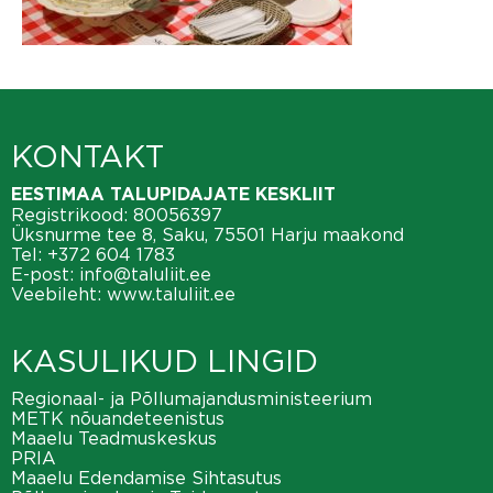
KONTAKT
EESTIMAA TALUPIDAJATE KESKLIIT
Registrikood: 80056397
Üksnurme tee 8, Saku, 75501 Harju maakond
Tel:
+372 604 1783
E-post:
info@taluliit.ee
Veebileht:
www.taluliit.ee
KASULIKUD LINGID
Regionaal- ja Põllumajandusministeerium
METK nõuandeteenistus
Maaelu Teadmuskeskus
PRIA
Maaelu Edendamise Sihtasutus