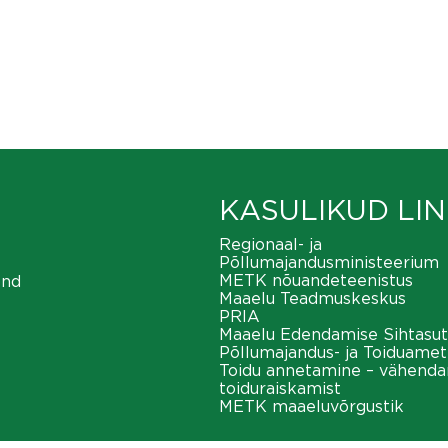
KASULIKUD LIN
Regionaal- ja
Põllumajandusministeerium
METK nõuandeteenistus
ond
Maaelu Teadmuskeskus
PRIA
Maaelu Edendamise Sihtasut
Põllumajandus- ja Toiduamet
Toidu annetamine – vähend
toiduraiskamist
METK maaeluvõrgustik