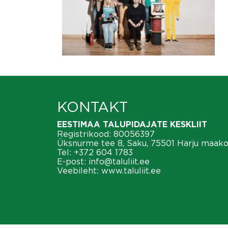
KONTAKT
EESTIMAA TALUPIDAJATE KESKLIIT
Registrikood: 80056397
Üksnurme tee 8, Saku, 75501 Harju maak
Tel:
+372 604 1783
E-post:
info@taluliit.ee
Veebileht:
www.taluliit.ee