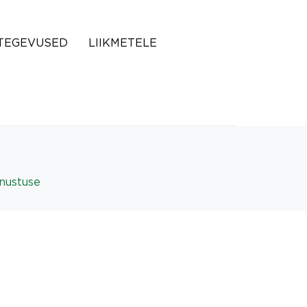
TEGEVUSED
LIIKMETELE
nnustuse