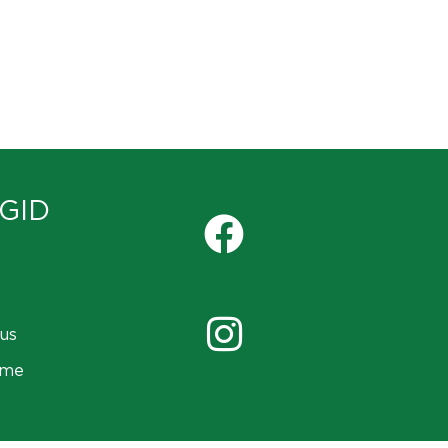
GID
us
ame