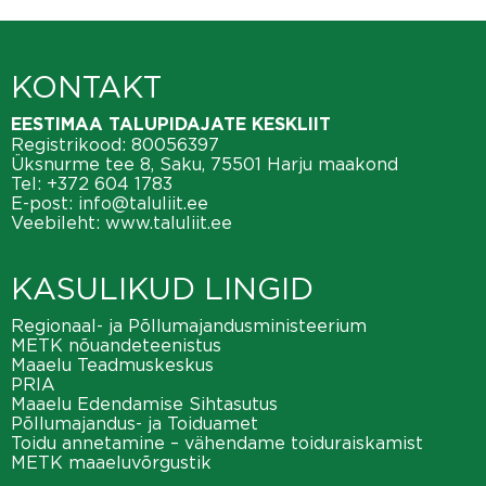
KONTAKT
EESTIMAA TALUPIDAJATE KESKLIIT
Registrikood: 80056397
Üksnurme tee 8, Saku, 75501 Harju maakond
Tel:
+372 604 1783
E-post:
info@taluliit.ee
Veebileht:
www.taluliit.ee
KASULIKUD LINGID
Regionaal- ja Põllumajandusministeerium
METK nõuandeteenistus
Maaelu Teadmuskeskus
PRIA
Maaelu Edendamise Sihtasutus
Põllumajandus- ja Toiduamet
Toidu annetamine – vähendame toiduraiskamist
METK maaeluvõrgustik