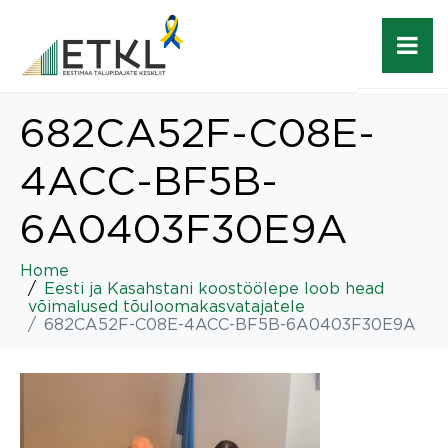
682CA52F-C08E-
4ACC-BF5B-
6A0403F30E9A
Home
Eesti ja Kasahstani koostöölepe loob head
võimalused tõuloomakasvatajatele
682CA52F-C08E-4ACC-BF5B-6A0403F30E9A