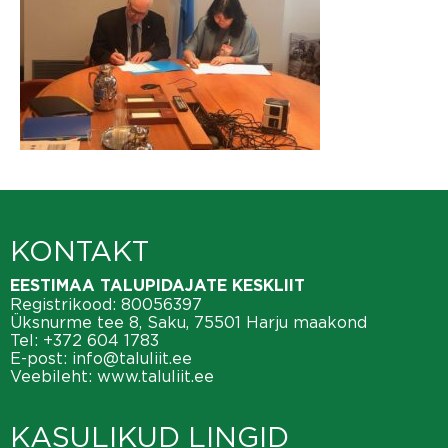
KONTAKT
EESTIMAA TALUPIDAJATE KESKLIIT
Registrikood: 80056397
Üksnurme tee 8, Saku, 75501 Harju maakond
Tel:
+372 604 1783
E-post:
info@taluliit.ee
Veebileht:
www.taluliit.ee
KASULIKUD LINGID