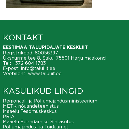
KONTAKT
EESTIMAA TALUPIDAJATE KESKLIIT
Registrikood: 80056397
Üksnurme tee 8, Saku, 75501 Harju maakond
Tel:
+372 604 1783
E-post:
info@taluliit.ee
Veebileht:
www.taluliit.ee
KASULIKUD LINGID
Regionaal- ja Põllumajandusministeerium
METK nõuandeteenistus
Maaelu Teadmuskeskus
PRIA
Maaelu Edendamise Sihtasutus
Põllumajandus- ja Toiduamet