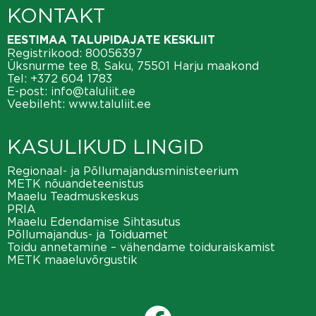
KONTAKT
EESTIMAA TALUPIDAJATE KESKLIIT
Registrikood: 80056397
Üksnurme tee 8, Saku, 75501 Harju maakond
Tel:
+372 604 1783
E-post:
info@taluliit.ee
Veebileht:
www.taluliit.ee
KASULIKUD LINGID
Regionaal- ja Põllumajandusministeerium
METK nõuandeteenistus
Maaelu Teadmuskeskus
PRIA
Maaelu Edendamise Sihtasutus
Põllumajandus- ja Toiduamet
Toidu annetamine – vähendame toiduraiskamist
METK maaeluvõrgustik