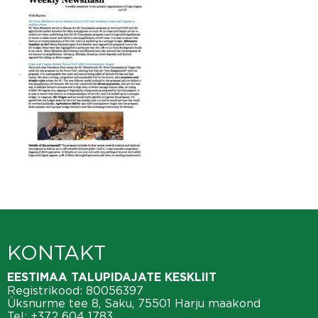
KONTAKT
EESTIMAA TALUPIDAJATE KESKLIIT
Registrikood: 80056397
Üksnurme tee 8, Saku, 75501 Harju maakond
Tel:
+372 604 1783