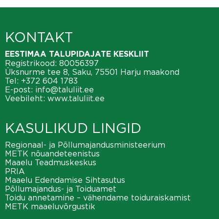
KONTAKT
EESTIMAA TALUPIDAJATE KESKLIIT
Registrikood: 80056397
Üksnurme tee 8, Saku, 75501 Harju maakond
Tel:
+372 604 1783
E-post:
info@taluliit.ee
Veebileht:
www.taluliit.ee
KASULIKUD LINGID
Regionaal- ja Põllumajandusministeerium
METK nõuandeteenistus
Maaelu Teadmuskeskus
PRIA
Maaelu Edendamise Sihtasutus
Põllumajandus- ja Toiduamet
Toidu annetamine – vähendame toiduraiskamist
METK maaeluvõrgustik