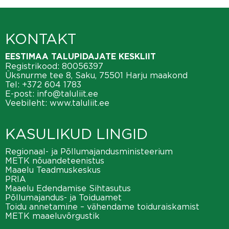
KONTAKT
EESTIMAA TALUPIDAJATE KESKLIIT
Registrikood: 80056397
Üksnurme tee 8, Saku, 75501 Harju maakond
Tel:
+372 604 1783
E-post:
info@taluliit.ee
Veebileht:
www.taluliit.ee
KASULIKUD LINGID
Regionaal- ja Põllumajandusministeerium
METK nõuandeteenistus
Maaelu Teadmuskeskus
PRIA
Maaelu Edendamise Sihtasutus
Põllumajandus- ja Toiduamet
Toidu annetamine – vähendame toiduraiskamist
METK maaeluvõrgustik