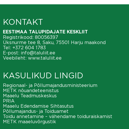
KONTAKT
EESTIMAA TALUPIDAJATE KESKLIIT
Registrikood: 80056397
Üksnurme tee 8, Saku, 75501 Harju maakond
Tel:
+372 604 1783
E-post:
info@taluliit.ee
Veebileht:
www.taluliit.ee
KASULIKUD LINGID
Regionaal- ja Põllumajandusministeerium
METK nõuandeteenistus
Maaelu Teadmuskeskus
PRIA
Maaelu Edendamise Sihtasutus
Põllumajandus- ja Toiduamet
Toidu annetamine – vähendame toiduraiskamist
METK maaeluvõrgustik