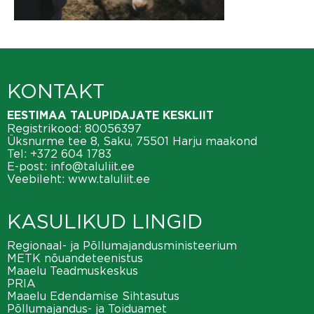
KONTAKT
EESTIMAA TALUPIDAJATE KESKLIIT
Registrikood: 80056397
Üksnurme tee 8, Saku, 75501 Harju maakond
Tel:
+372 604 1783
E-post:
info@taluliit.ee
Veebileht:
www.taluliit.ee
KASULIKUD LINGID
Regionaal- ja Põllumajandusministeerium
METK nõuandeteenistus
Maaelu Teadmuskeskus
PRIA
Maaelu Edendamise Sihtasutus
Põllumajandus- ja Toiduamet