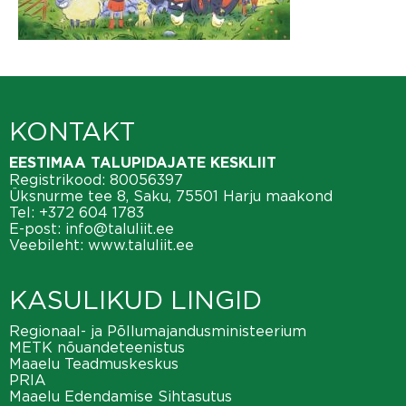
KONTAKT
EESTIMAA TALUPIDAJATE KESKLIIT
Registrikood: 80056397
Üksnurme tee 8, Saku, 75501 Harju maakond
Tel:
+372 604 1783
E-post:
info@taluliit.ee
Veebileht:
www.taluliit.ee
KASULIKUD LINGID
Regionaal- ja Põllumajandusministeerium
METK nõuandeteenistus
Maaelu Teadmuskeskus
PRIA
Maaelu Edendamise Sihtasutus