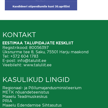
KONTAKT
EESTIMAA TALUPIDAJATE KESKLIIT
Registrikood: 80056397
Üksnurme tee 8, Saku, 75501 Harju maakond
Tel:
+372 604 1783
E-post:
info@taluliit.ee
Veebileht:
www.taluliit.ee
KASULIKUD LINGID
Regionaal- ja Põllumajandusministeerium
METK nõuandeteenistus
Maaelu Teadmuskeskus
PRIA
Maaelu Edendamise Sihtasutus