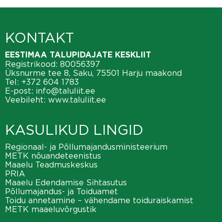
KONTAKT
EESTIMAA TALUPIDAJATE KESKLIIT
Registrikood: 80056397
Üksnurme tee 8, Saku, 75501 Harju maakond
Tel:
+372 604 1783
E-post:
info@taluliit.ee
Veebileht:
www.taluliit.ee
KASULIKUD LINGID
Regionaal- ja Põllumajandusministeerium
METK nõuandeteenistus
Maaelu Teadmuskeskus
PRIA
Maaelu Edendamise Sihtasutus
Põllumajandus- ja Toiduamet
Toidu annetamine – vähendame toiduraiskamist
METK maaeluvõrgustik