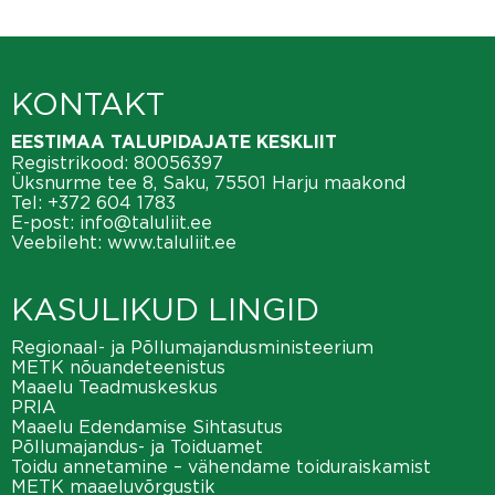
KONTAKT
EESTIMAA TALUPIDAJATE KESKLIIT
Registrikood: 80056397
Üksnurme tee 8, Saku, 75501 Harju maakond
Tel:
+372 604 1783
E-post:
info@taluliit.ee
Veebileht:
www.taluliit.ee
KASULIKUD LINGID
Regionaal- ja Põllumajandusministeerium
METK nõuandeteenistus
Maaelu Teadmuskeskus
PRIA
Maaelu Edendamise Sihtasutus
Põllumajandus- ja Toiduamet
Toidu annetamine – vähendame toiduraiskamist
METK maaeluvõrgustik