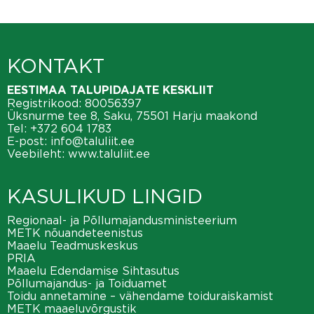
KONTAKT
EESTIMAA TALUPIDAJATE KESKLIIT
Registrikood: 80056397
Üksnurme tee 8, Saku, 75501 Harju maakond
Tel:
+372 604 1783
E-post:
info@taluliit.ee
Veebileht:
www.taluliit.ee
KASULIKUD LINGID
Regionaal- ja Põllumajandusministeerium
METK nõuandeteenistus
Maaelu Teadmuskeskus
PRIA
Maaelu Edendamise Sihtasutus
Põllumajandus- ja Toiduamet
Toidu annetamine – vähendame toiduraiskamist
METK maaeluvõrgustik