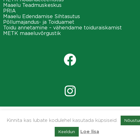
Maaelu Teadmuskeskus
PRIA
Maaelu Edendamise Sihtasutus
Põllumajandus- ja Toiduamet
Toidu annetamine – vähendame toiduraiskamist
METK maaeluvõrgustik
Kinnita kas lubate kodulehel kasutada küpsiseid.
Nõustu
Keeldun
Loe lisa