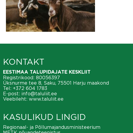
KONTAKT
EESTIMAA TALUPIDAJATE KESKLIIT
Registrikood: 80056397
Üksnurme tee 8, Saku, 75501 Harju maakond
Tel:
+372 604 1783
E-post:
info@taluliit.ee
Veebileht:
www.taluliit.ee
KASULIKUD LINGID
Regionaal- ja Põllumajandusministeerium
METK nõuandeteenistus