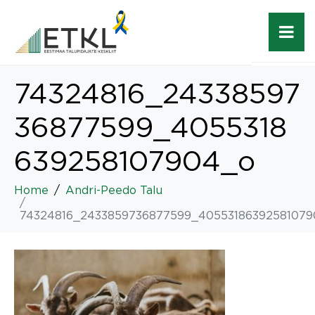
74324816_24338597
36877599_4055318
639258107904_o
Home
Andri-Peedo Talu
74324816_2433859736877599_40553186392581079