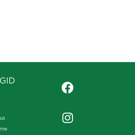
GID
us
ame