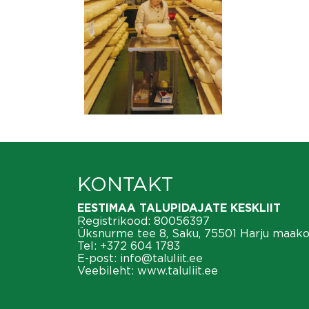
KONTAKT
EESTIMAA TALUPIDAJATE KESKLIIT
Registrikood: 80056397
Üksnurme tee 8, Saku, 75501 Harju maak
Tel:
+372 604 1783
E-post:
info@taluliit.ee
Veebileht:
www.taluliit.ee