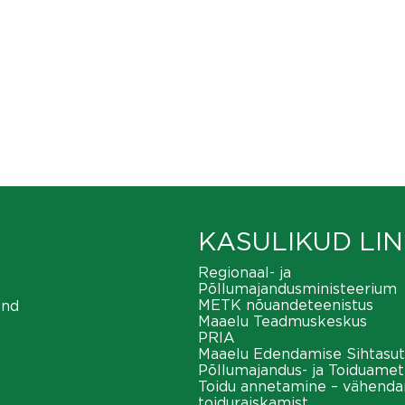
KASULIKUD LIN
Regionaal- ja
Põllumajandusministeerium
METK nõuandeteenistus
ond
Maaelu Teadmuskeskus
PRIA
Maaelu Edendamise Sihtasut
Põllumajandus- ja Toiduamet
Toidu annetamine – vähend
toiduraiskamist