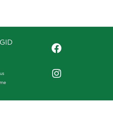
GID
us
ame