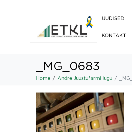
UUDISED
KONTAKT
_MG_0683
Home
Andre Juustufarmi lugu
_MG_