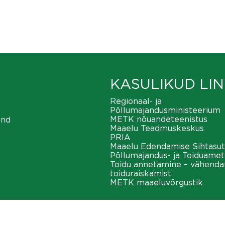
KASULIKUD LIN
Regionaal- ja
Põllumajandusministeerium
METK nõuandeteenistus
ond
Maaelu Teadmuskeskus
PRIA
Maaelu Edendamise Sihtasut
Põllumajandus- ja Toiduamet
Toidu annetamine – vähend
toiduraiskamist
METK maaeluvõrgustik