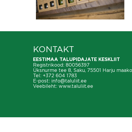
KONTAKT
EESTIMAA TALUPIDAJATE KESKLIIT
Registrikood: 80056397
Üksnurme tee 8, Saku, 75501 Harju maak
Tel:
+372 604 1783
E-post:
info@taluliit.ee
Veebileht:
www.taluliit.ee