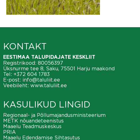
KONTAKT
EESTIMAA TALUPIDAJATE KESKLIIT
Registrikood: 80056397
Üksnurme tee 8, Saku, 75501 Harju maakond
Tel:
+372 604 1783
E-post:
info@taluliit.ee
Veebileht:
www.taluliit.ee
KASULIKUD LINGID
Regionaal- ja Põllumajandusministeerium
METK nõuandeteenistus
Maaelu Teadmuskeskus
PRIA
Maaelu Edendamise Sihtasutus