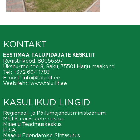
KONTAKT
EESTIMAA TALUPIDAJATE KESKLIIT
Registrikood: 80056397
Üksnurme tee 8, Saku, 75501 Harju maakond
Tel:
+372 604 1783
E-post:
info@taluliit.ee
Veebileht:
www.taluliit.ee
KASULIKUD LINGID
Regionaal- ja Põllumajandusministeerium
METK nõuandeteenistus
Maaelu Teadmuskeskus
PRIA
Maaelu Edendamise Sihtasutus