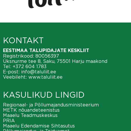
KONTAKT
EESTIMAA TALUPIDAJATE KESKLIIT
Registrikood: 80056397
Üksnurme tee 8, Saku, 75501 Harju maakond
Tel:
+372 604 1783
E-post:
info@taluliit.ee
Veebileht:
www.taluliit.ee
KASULIKUD LINGID
Regionaal- ja Põllumajandusministeerium
METK nõuandeteenistus
Maaelu Teadmuskeskus
PRIA
Maaelu Edendamise Sihtasutus
Põllumajandus- ja Toiduamet