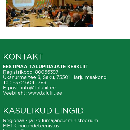
KONTAKT
EESTIMAA TALUPIDAJATE KESKLIIT
Registrikood: 80056397
Üksnurme tee 8, Saku, 75501 Harju maakond
Tel:
+372 604 1783
E-post:
info@taluliit.ee
Veebileht:
www.taluliit.ee
KASULIKUD LINGID
Regionaal- ja Põllumajandusministeerium
METK nõuandeteenistus