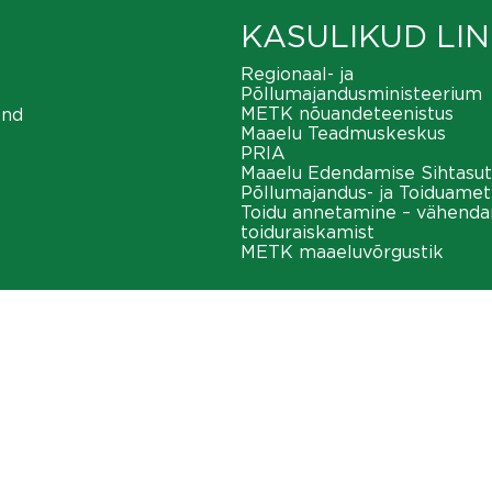
KASULIKUD LIN
Regionaal- ja
Põllumajandusministeerium
METK nõuandeteenistus
ond
Maaelu Teadmuskeskus
PRIA
Maaelu Edendamise Sihtasut
Põllumajandus- ja Toiduamet
Toidu annetamine – vähend
toiduraiskamist
METK maaeluvõrgustik