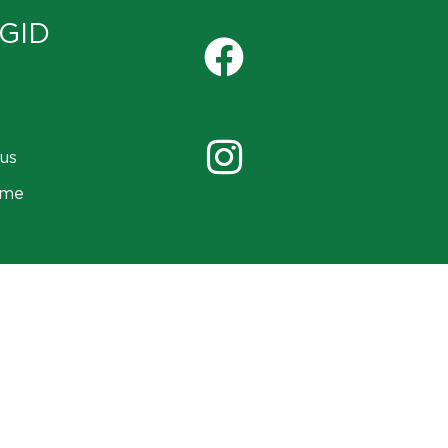
GID
us
ame