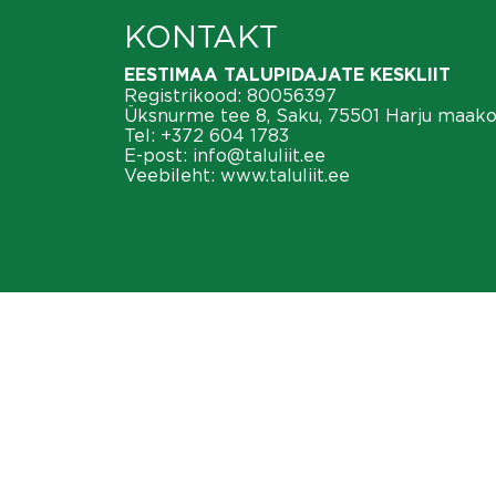
KONTAKT
EESTIMAA TALUPIDAJATE KESKLIIT
Registrikood: 80056397
Üksnurme tee 8, Saku, 75501 Harju maak
Tel:
+372 604 1783
E-post:
info@taluliit.ee
Veebileht:
www.taluliit.ee