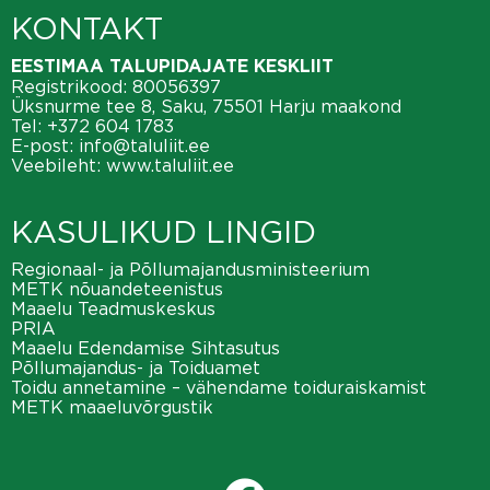
KONTAKT
EESTIMAA TALUPIDAJATE KESKLIIT
Registrikood: 80056397
Üksnurme tee 8, Saku, 75501 Harju maakond
Tel:
+372 604 1783
E-post:
info@taluliit.ee
Veebileht:
www.taluliit.ee
KASULIKUD LINGID
Regionaal- ja Põllumajandusministeerium
METK nõuandeteenistus
Maaelu Teadmuskeskus
PRIA
Maaelu Edendamise Sihtasutus
Põllumajandus- ja Toiduamet
Toidu annetamine – vähendame toiduraiskamist
METK maaeluvõrgustik