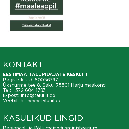
KONTAKT
EESTIMAA TALUPIDAJATE KESKLIIT
Registrikood: 80056397
Üksnurme tee 8, Saku, 75501 Harju maakond
Tel:
+372 604 1783
E-post:
info@taluliit.ee
Veebileht:
www.taluliit.ee
KASULIKUD LINGID
Regionaal- ja Põllumajandusministeerium