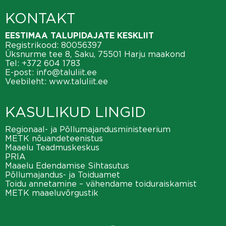
KONTAKT
EESTIMAA TALUPIDAJATE KESKLIIT
Registrikood: 80056397
Üksnurme tee 8, Saku, 75501 Harju maakond
Tel:
+372 604 1783
E-post:
info@taluliit.ee
Veebileht:
www.taluliit.ee
KASULIKUD LINGID
Regionaal- ja Põllumajandusministeerium
METK nõuandeteenistus
Maaelu Teadmuskeskus
PRIA
Maaelu Edendamise Sihtasutus
Põllumajandus- ja Toiduamet
Toidu annetamine – vähendame toiduraiskamist
METK maaeluvõrgustik