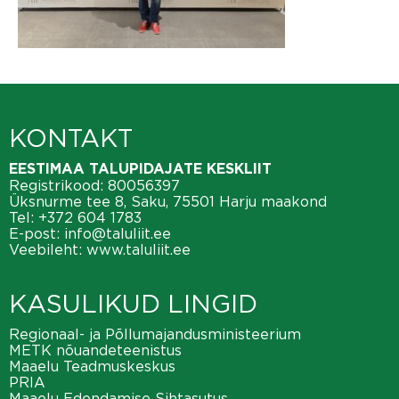
KONTAKT
EESTIMAA TALUPIDAJATE KESKLIIT
Registrikood: 80056397
Üksnurme tee 8, Saku, 75501 Harju maakond
Tel:
+372 604 1783
E-post:
info@taluliit.ee
Veebileht:
www.taluliit.ee
KASULIKUD LINGID
Regionaal- ja Põllumajandusministeerium
METK nõuandeteenistus
Maaelu Teadmuskeskus
PRIA
Maaelu Edendamise Sihtasutus