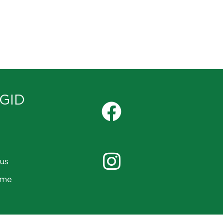
GID
us
ame