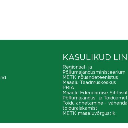
KASULIKUD LIN
Regionaal- ja
Põllumajandusministeerium
METK nõuandeteenistus
ond
Maaelu Teadmuskeskus
PRIA
Maaelu Edendamise Sihtasut
Põllumajandus- ja Toiduamet
Toidu annetamine – vähend
toiduraiskamist
METK maaeluvõrgustik