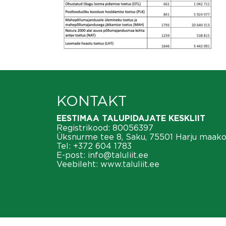
KONTAKT
EESTIMAA TALUPIDAJATE KESKLIIT
Registrikood: 80056397
Üksnurme tee 8, Saku, 75501 Harju maak
Tel:
+372 604 1783
E-post:
info@taluliit.ee
Veebileht:
www.taluliit.ee