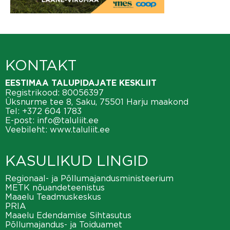
KONTAKT
EESTIMAA TALUPIDAJATE KESKLIIT
Registrikood: 80056397
Üksnurme tee 8, Saku, 75501 Harju maakond
Tel:
+372 604 1783
E-post:
info@taluliit.ee
Veebileht:
www.taluliit.ee
KASULIKUD LINGID
Regionaal- ja Põllumajandusministeerium
METK nõuandeteenistus
Maaelu Teadmuskeskus
PRIA
Maaelu Edendamise Sihtasutus
Põllumajandus- ja Toiduamet