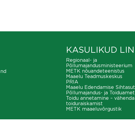
KASULIKUD LIN
Regionaal- ja
Põllumajandusministeerium
METK nõuandeteenistus
ond
Maaelu Teadmuskeskus
PRIA
Maaelu Edendamise Sihtasut
Põllumajandus- ja Toiduamet
Toidu annetamine – vähend
toiduraiskamist
METK maaeluvõrgustik