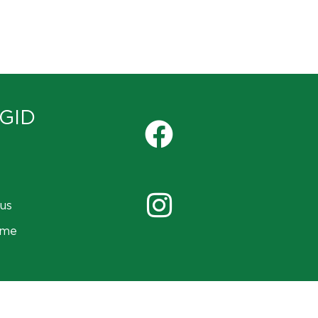
GID
us
ame