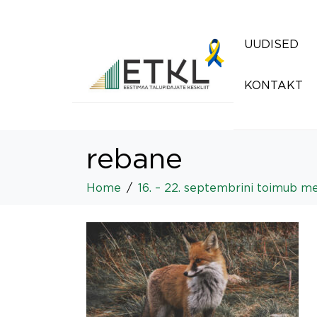
UUDISED
KONTAKT
rebane
Home
16. – 22. septembrini toimub 