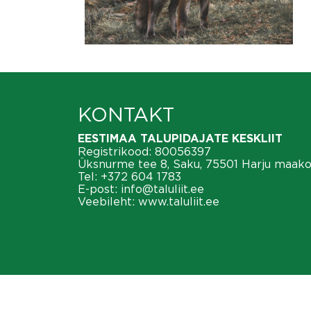
KONTAKT
EESTIMAA TALUPIDAJATE KESKLIIT
Registrikood: 80056397
Üksnurme tee 8, Saku, 75501 Harju maak
Tel:
+372 604 1783
E-post:
info@taluliit.ee
Veebileht:
www.taluliit.ee